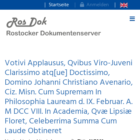
Startseite
Anmelden
zum Inhalt
Votivi Applausus, Qvibus Viro-Juveni
Clarissimo atq[ue] Doctissimo,
Domino Johanni Christiano Avenario,
Ciz. Misn. Cum Supremam In
Philosophia Lauream d. IX. Februar. A.
M DCC VIII. In Academia, Qvæ Lipsiæ
Floret, Celeberrima Summa Cum
Laude Obtineret