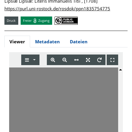
Lipsiæ Lipsiæ: Literis Immanuelis Titii , [1708]
https://purl.uni-rostock.de/rosdok/ppn1835754775
Druck
Freier
Zugang
Viewer
Metadaten
Dateien