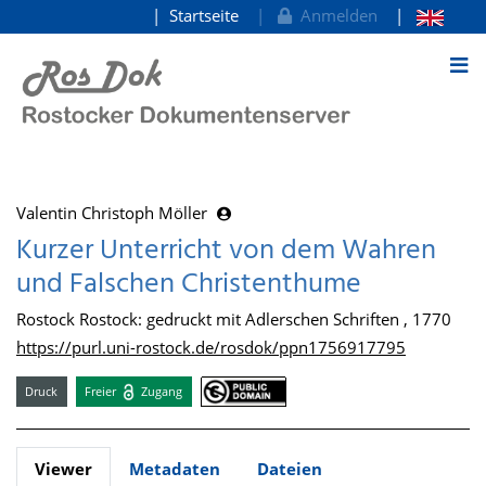
Startseite
Anmelden
zum Inhalt
Valentin Christoph Möller
Kurzer Unterricht von dem Wahren
und Falschen Christenthume
Rostock Rostock: gedruckt mit Adlerschen Schriften , 1770
https://purl.uni-rostock.de/rosdok/ppn1756917795
Druck
Freier
Zugang
Viewer
Metadaten
Dateien