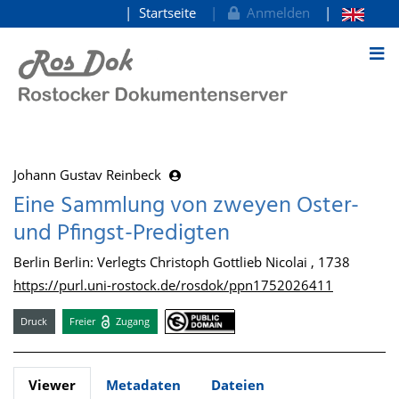
Startseite
Anmelden
zum Inhalt
Johann Gustav Reinbeck
Eine Sammlung von zweyen Oster-
und Pfingst-Predigten
Berlin Berlin: Verlegts Christoph Gottlieb Nicolai , 1738
https://purl.uni-rostock.de/rosdok/ppn1752026411
Druck
Freier
Zugang
Viewer
Metadaten
Dateien