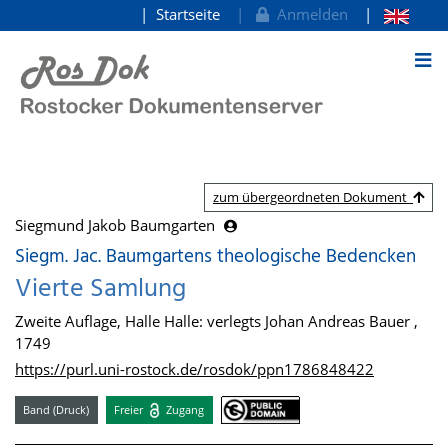
Startseite
Anmelden
zum Inhalt
zum übergeordneten Dokument
Siegmund Jakob Baumgarten
Siegm. Jac. Baumgartens theologische Bedencken
Vierte Samlung
Zweite Auflage, Halle Halle: verlegts Johan Andreas Bauer ,
1749
https://purl.uni-rostock.de/rosdok/ppn1786848422
Band (Druck)
Freier
Zugang