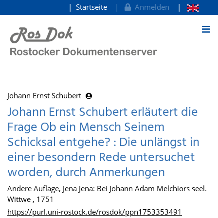
Startseite
Anmelden
zum Inhalt
Johann Ernst Schubert
Johann Ernst Schubert erläutert die
Frage Ob ein Mensch Seinem
Schicksal entgehe? : Die unlängst in
einer besondern Rede untersuchet
worden, durch Anmerkungen
Andere Auflage, Jena Jena: Bei Johann Adam Melchiors seel.
Wittwe , 1751
https://purl.uni-rostock.de/rosdok/ppn1753353491