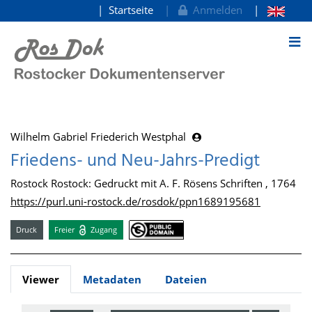
Startseite
Anmelden
zum Inhalt
Wilhelm Gabriel Friederich Westphal
Friedens- und Neu-Jahrs-Predigt
Rostock Rostock: Gedruckt mit A. F. Rösens Schriften , 1764
https://purl.uni-rostock.de/rosdok/ppn1689195681
Druck
Freier
Zugang
Viewer
Metadaten
Dateien