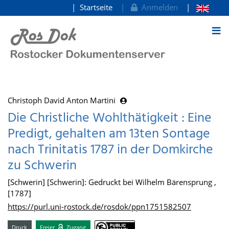
Startseite
Anmelden
zum Inhalt
Christoph David Anton Martini
Die Christliche Wohlthätigkeit : Eine
Predigt, gehalten am 13ten Sontage
nach Trinitatis 1787 in der Domkirche
zu Schwerin
[Schwerin] [Schwerin]: Gedruckt bei Wilhelm Bärensprung ,
[1787]
https://purl.uni-rostock.de/rosdok/ppn1751582507
Druck
Freier
Zugang