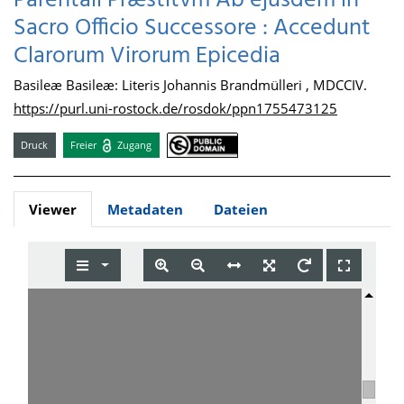
Parentali Præstitvm Ab ejusdem in
Sacro Officio Successore : Accedunt
Clarorum Virorum Epicedia
Basileæ Basileæ: Literis Johannis Brandmülleri , MDCCIV.
https://purl.uni-rostock.de/rosdok/ppn1755473125
Druck
Freier
Zugang
Viewer
Metadaten
Dateien