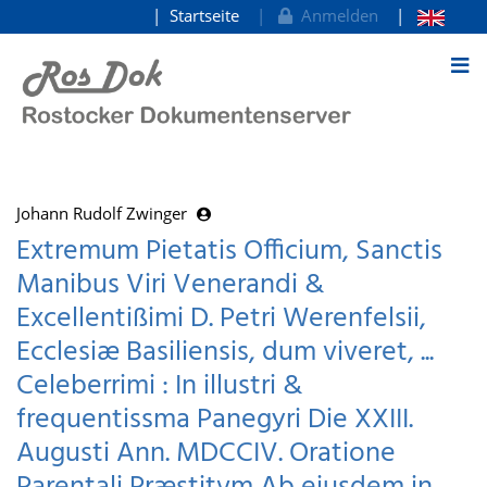
Startseite
Anmelden
zum Inhalt
Johann Rudolf Zwinger
Extremum Pietatis Officium, Sanctis
Manibus Viri Venerandi &
Excellentißimi D. Petri Werenfelsii,
Ecclesiæ Basiliensis, dum viveret, ...
Celeberrimi : In illustri &
frequentissma Panegyri Die XXIII.
Augusti Ann. MDCCIV. Oratione