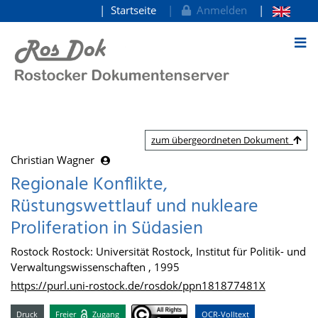
Startseite
Anmelden
zum Inhalt
zum übergeordneten Dokument
Christian Wagner
Regionale Konflikte,
Rüstungswettlauf und nukleare
Proliferation in Südasien
Rostock Rostock: Universität Rostock, Institut für Politik- und
Verwaltungswissenschaften , 1995
https://purl.uni-rostock.de/rosdok/ppn181877481X
Druck
Freier
Zugang
OCR-Volltext