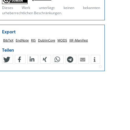
Dieses Werk unterliegt keinen bekannten
urheberrechtlichen Beschränkungen.
Export
BibTeX
EndNote
RIS
DublinCore
MODS
IIIF-Manifest
Teilen
tweet
teilen
mitteilen
teilen
teilen
teilen
mail