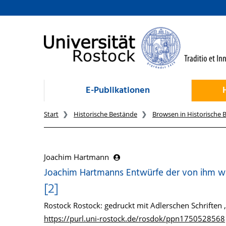
zum Inhalt
E-Publikationen
Start
Historische Bestände
Browsen in Historische 
Joachim Hartmann
Joachim Hartmanns Entwürfe der von ihm wä
[2]
Rostock Rostock: gedruckt mit Adlerschen Schriften 
https://purl.uni-rostock.de/rosdok/ppn1750528568