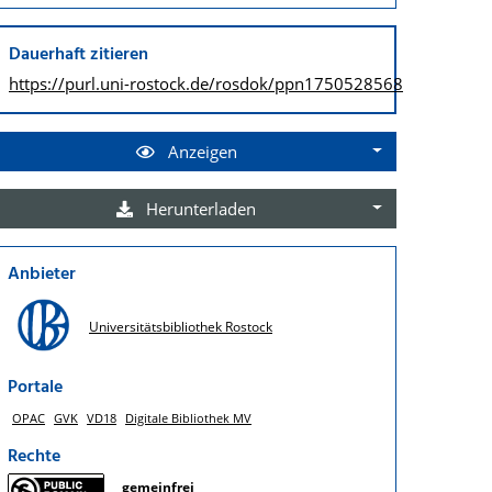
Dauerhaft zitieren
https://purl.uni-rostock.de/
rosdok/ppn1750528568
Anzeigen
Herunterladen
Anbieter
Universitätsbibliothek Rostock
Portale
OPAC
GVK
VD18
Digitale Bibliothek MV
Rechte
gemeinfrei