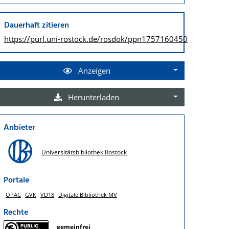
Dauerhaft zitieren
https://purl.uni-rostock.de/
rosdok/ppn1757160450
Anzeigen
Herunterladen
Anbieter
Universitätsbibliothek Rostock
Portale
OPAC
GVK
VD18
Digitale Bibliothek MV
Rechte
gemeinfrei