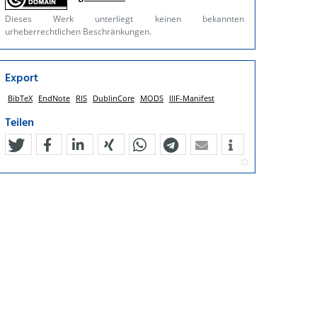
Dieses Werk unterliegt keinen bekannten
urheberrechtlichen Beschränkungen.
Export
BibTeX
EndNote
RIS
DublinCore
MODS
IIIF-Manifest
Teilen
tweet
teilen
mitteilen
teilen
teilen
teilen
mail