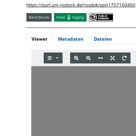
https://purl.uni-rostock.de/rosdok/ppn1757160450
Band (Druck)
Freier
Zugang
Viewer
Metadaten
Dateien