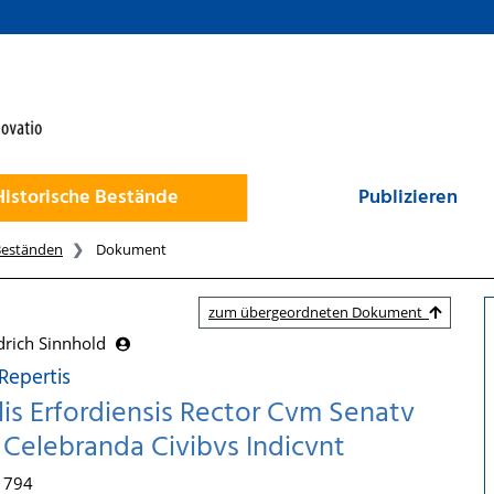
Historische Bestände
Publizieren
Beständen
Dokument
zum übergeordneten Dokument
drich Sinnhold
Repertis
alis Erfordiensis Rector Cvm Senatv
e Celebranda Civibvs Indicvnt
 1794