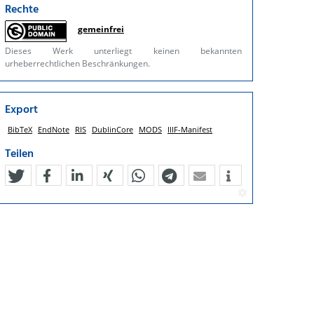
Rechte
gemeinfrei
Dieses Werk unterliegt keinen bekannten
urheberrechtlichen Beschränkungen.
Export
BibTeX
EndNote
RIS
DublinCore
MODS
IIIF-Manifest
Teilen
tweet
teilen
mitteilen
teilen
teilen
teilen
mail