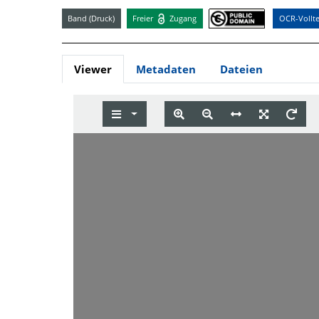
Band (Druck)
Freier
Zugang
OCR-Vollte
Viewer
Metadaten
Dateien