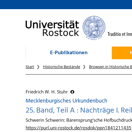
zum Inhalt
E-Publikationen
Start
Historische Bestände
Browsen in Historische 
Friedrich W. H. Stuhr
Mecklenburgisches Urkundenbuch
25. Band, Teil A : Nachträge I. Re
Schwerin Schwerin: Bärensprung'sche Hofbuchdruck
https://purl.uni-rostock.de/rosdok/ppn1841211435