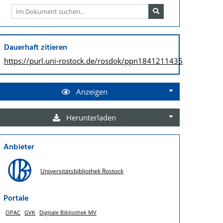
Dauerhaft zitieren
https://purl.uni-rostock.de/
rosdok/ppn1841211435
Anzeigen
Herunterladen
Anbieter
Universitätsbibliothek Rostock
Portale
OPAC
GVK
Digitale Bibliothek MV