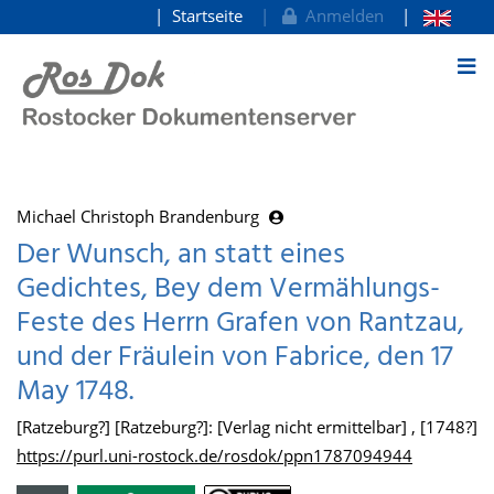
Startseite
Anmelden
zum Inhalt
Michael Christoph Brandenburg
Der Wunsch, an statt eines
Gedichtes, Bey dem Vermählungs-
Feste des Herrn Grafen von Rantzau,
und der Fräulein von Fabrice, den 17
May 1748.
[Ratzeburg?] [Ratzeburg?]: [Verlag nicht ermittelbar] , [1748?]
https://purl.uni-rostock.de/rosdok/ppn1787094944