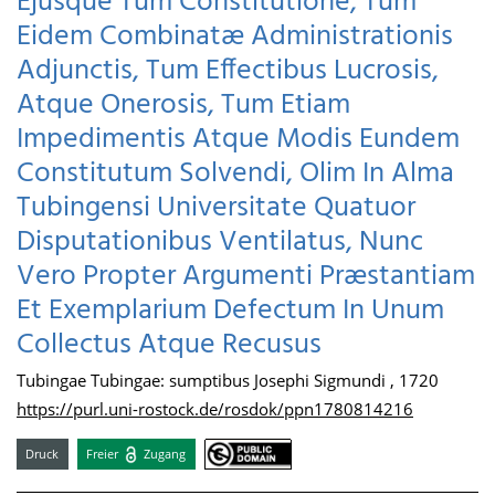
Ejusque Tum Constitutione, Tum
Eidem Combinatæ Administrationis
Adjunctis, Tum Effectibus Lucrosis,
Atque Onerosis, Tum Etiam
Impedimentis Atque Modis Eundem
Constitutum Solvendi, Olim In Alma
Tubingensi Universitate Quatuor
Disputationibus Ventilatus, Nunc
Vero Propter Argumenti Præstantiam
Et Exemplarium Defectum In Unum
Collectus Atque Recusus
Tubingae Tubingae: sumptibus Josephi Sigmundi , 1720
https://purl.uni-rostock.de/rosdok/ppn1780814216
Druck
Freier
Zugang