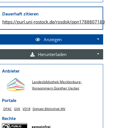
Dauerhaft zitieren
https://purl.uni-rostock.de/
rosdok/ppn1788807189
Anzeigen
Herunterladen
Anbieter
Landesbibliothek Mecklenburg-
Vorpommern Günther Uecker
Portale
OPAC
GVK
VD18
Digitale Bibliothek MV
Rechte
gemeinfrei