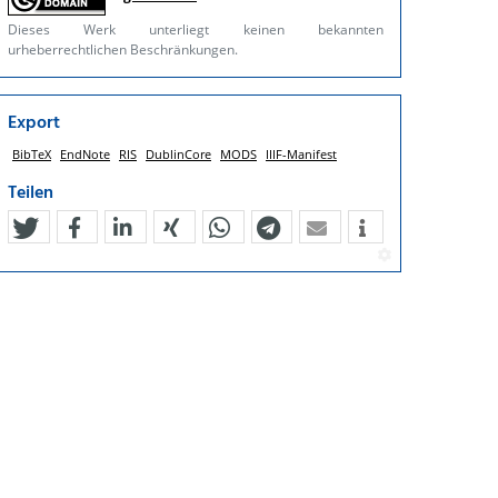
Dieses Werk unterliegt keinen bekannten
urheberrechtlichen Beschränkungen.
Export
BibTeX
EndNote
RIS
DublinCore
MODS
IIIF-Manifest
Teilen
tweet
teilen
mitteilen
teilen
teilen
teilen
mail