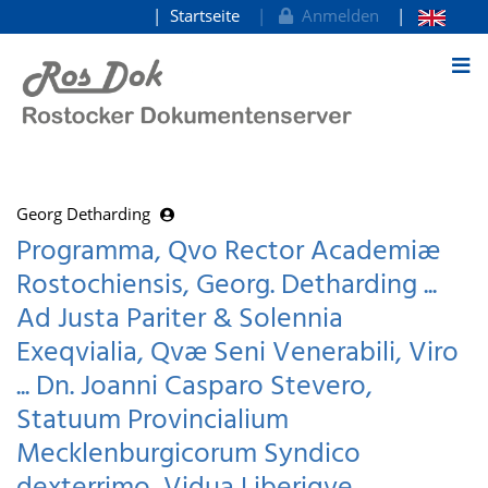
Startseite
Anmelden
zum Inhalt
Georg Detharding
Programma, Qvo Rector Academiæ
Rostochiensis, Georg. Detharding ...
Ad Justa Pariter & Solennia
Exeqvialia, Qvæ Seni Venerabili, Viro
... Dn. Joanni Casparo Stevero,
Statuum Provincialium
Mecklenburgicorum Syndico