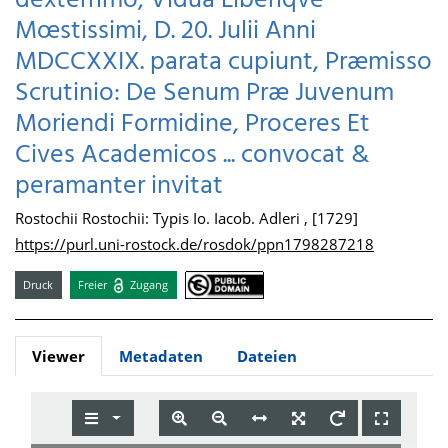
dexterrimo, Vidua Liberiqve
Mœstissimi, D. 20. Julii Anni
MDCCXXIX. parata cupiunt, Præmisso
Scrutinio: De Senum Præ Juvenum
Moriendi Formidine, Proceres Et
Cives Academicos ... convocat &
peramanter invitat
Rostochii Rostochii: Typis Io. Iacob. Adleri , [1729]
https://purl.uni-rostock.de/rosdok/ppn1798287218
Druck
Freier
Zugang
Viewer
Metadaten
Dateien