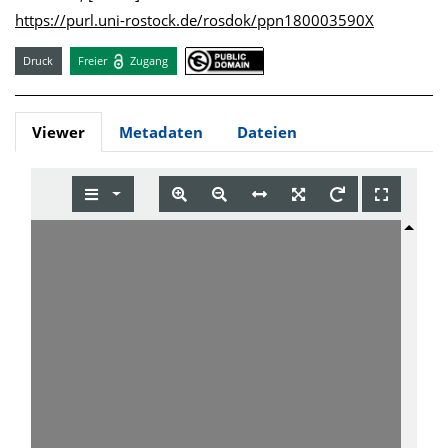
https://purl.uni-rostock.de/rosdok/ppn180003590X
Druck
Freier
Zugang
Viewer
Metadaten
Dateien