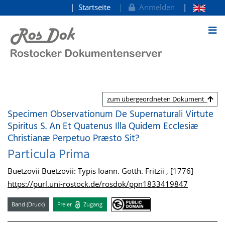
Startseite
Anmelden
zum Inhalt
zum übergeordneten Dokument
Specimen Observationum De Supernaturali Virtute
Spiritus S. An Et Quatenus Illa Quidem Ecclesiæ
Christianæ Perpetuo Præsto Sit?
Particula Prima
Buetzovii Buetzovii: Typis Ioann. Gotth. Fritzii , [1776]
https://purl.uni-rostock.de/rosdok/ppn1833419847
Band (Druck)
Freier
Zugang