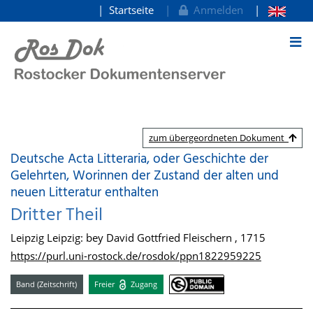
Startseite
Anmelden
zum Inhalt
zum übergeordneten Dokument
Deutsche Acta Litteraria, oder Geschichte der
Gelehrten, Worinnen der Zustand der alten und
neuen Litteratur enthalten
Dritter Theil
Leipzig Leipzig: bey David Gottfried Fleischern , 1715
https://purl.uni-rostock.de/rosdok/ppn1822959225
Band (Zeitschrift)
Freier
Zugang