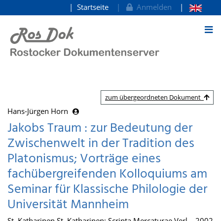
Startseite
Anmelden
zum Inhalt
zum übergeordneten Dokument
Hans-Jürgen Horn
Jakobs Traum : zur Bedeutung der
Zwischenwelt in der Tradition des
Platonismus; Vorträge eines
fachübergreifenden Kolloquiums am
Seminar für Klassische Philologie der
Universität Mannheim
St. Katharinen St. Katharinen: Scripta Mercaturae Verl. , 2002