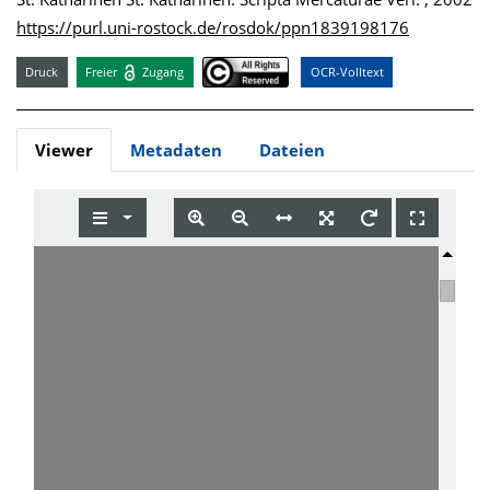
https://purl.uni-rostock.de/rosdok/ppn1839198176
Druck
Freier
Zugang
OCR-Volltext
Viewer
Metadaten
Dateien