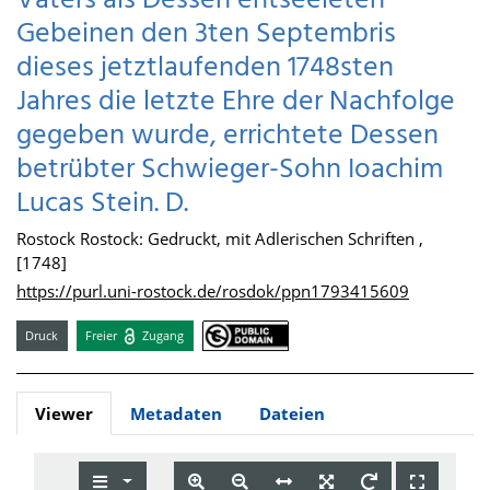
Vaters als Dessen entseeleten
Gebeinen den 3ten Septembris
dieses jetztlaufenden 1748sten
Jahres die letzte Ehre der Nachfolge
gegeben wurde, errichtete Dessen
betrübter Schwieger-Sohn Ioachim
Lucas Stein. D.
Rostock Rostock: Gedruckt, mit Adlerischen Schriften ,
[1748]
https://purl.uni-rostock.de/rosdok/ppn1793415609
Druck
Freier
Zugang
Viewer
Metadaten
Dateien