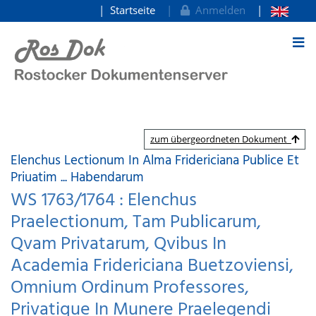
Startseite
Anmelden
zum Inhalt
zum übergeordneten Dokument
Elenchus Lectionum In Alma Fridericiana Publice Et
Priuatim ... Habendarum
WS 1763/1764 : Elenchus
Praelectionum, Tam Publicarum,
Qvam Privatarum, Qvibus In
Academia Fridericiana Buetzoviensi,
Omnium Ordinum Professores,
Privatique In Munere Praelegendi