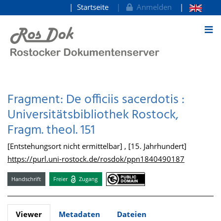
Startseite
Anmelden
zum Inhalt
Fragment: De officiis sacerdotis :
Universitätsbibliothek Rostock,
Fragm. theol. 151
[Entstehungsort nicht ermittelbar] , [15. Jahrhundert]
https://purl.uni-rostock.de/rosdok/ppn1840490187
Handschrift
Freier
Zugang
Viewer
Metadaten
Dateien