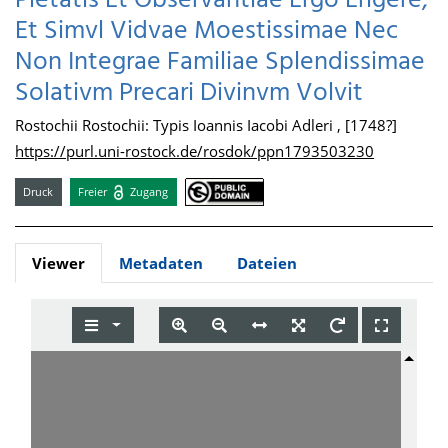
Pietatis Et Observantiae Ergo Erigere,
Et Simvl Vidvae Moestissimae Nec
Non Integrae Familiae Splendissimae
Solativm Precari Divinvm Volvit
Rostochii Rostochii: Typis Ioannis Iacobi Adleri , [1748?]
https://purl.uni-rostock.de/rosdok/ppn1793503230
Druck
Freier
Zugang
Viewer
Metadaten
Dateien