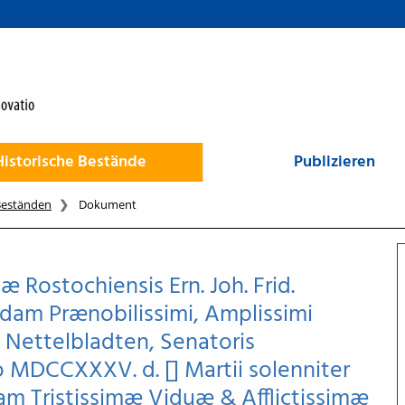
Historische Bestände
Publizieren
Beständen
Dokument
ostochiensis Ern. Joh. Frid.
ndam Prænobilissimi, Amplissimi
i Nettelbladten, Senatoris
o MDCCXXXV. d. [] Martii solenniter
am Tristissimæ Viduæ & Afflictissimæ