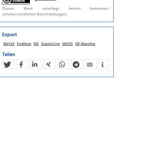
Dieses Werk unterliegt keinen bekannten
urheberrechtlichen Beschränkungen.
Export
BibTeX
EndNote
RIS
DublinCore
MODS
IIIF-Manifest
Teilen
tweet
teilen
mitteilen
teilen
teilen
teilen
mail