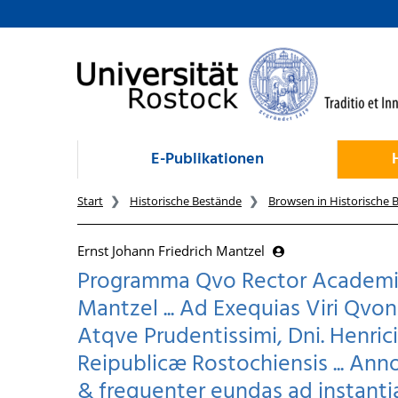
zum Inhalt
E-Publikationen
Start
Historische Bestände
Browsen in Historische 
Ernst Johann Friedrich Mantzel
Programma Qvo Rector Academiæ R
Mantzel ... Ad Exequias Viri Qvo
Atqve Prudentissimi, Dni. Henric
Reipublicæ Rostochiensis ... Ann
& frequenter eundas ad instanti