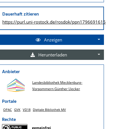
Dauerhaft zitieren
https://purl.uni-rostock.de/
rosdok/ppn1796691615
Anzeigen
Herunterladen
Anbieter
Landesbibliothek Mecklenburg-
Vorpommern Günther Uecker
Portale
OPAC
GVK
VD18
Digitale Bibliothek MV
Rechte
gemeinfrei