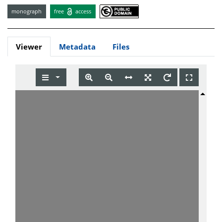
monograph
free
access
Viewer
Metadata
Files