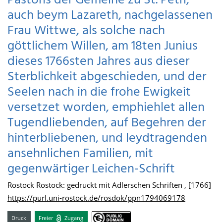
Pastoris der Gemeine zu St. Petri,
auch beym Lazareth, nachgelassenen
Frau Wittwe, als solche nach
göttlichem Willen, am 18ten Junius
dieses 1766sten Jahres aus dieser
Sterblichkeit abgeschieden, und der
Seelen nach in die frohe Ewigkeit
versetzet worden, emphiehlet allen
Tugendliebenden, auf Begehren der
hinterbliebenen, und leydtragenden
ansehnlichen Familien, mit
gegenwärtiger Leichen-Schrift
Rostock Rostock: gedruckt mit Adlerschen Schriften , [1766]
https://purl.uni-rostock.de/rosdok/ppn1794069178
Druck
Freier
Zugang