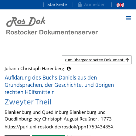
Startseite
Anmelden
zum Inhalt
zum übergeordneten Dokument
Johann Christoph Harenberg
Aufklärung des Buchs Daniels aus den
Grundsprachen, der Geschichte, und übrigen
rechten Hülfsmitteln
Zweyter Theil
Blankenburg und Quedlinburg Blankenburg und
Quedlinburg: bey Christoph August Reußner , 1773
https://purl.uni-rostock.de/rosdok/ppn175943485X