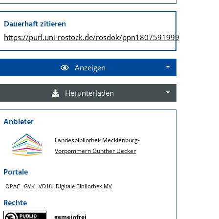
Dauerhaft zitieren
https://purl.uni-rostock.de/
rosdok/ppn1807591999
Anzeigen
Herunterladen
Anbieter
Landesbibliothek Mecklenburg-
Vorpommern Günther Uecker
Portale
OPAC
GVK
VD18
Digitale Bibliothek MV
Rechte
gemeinfrei