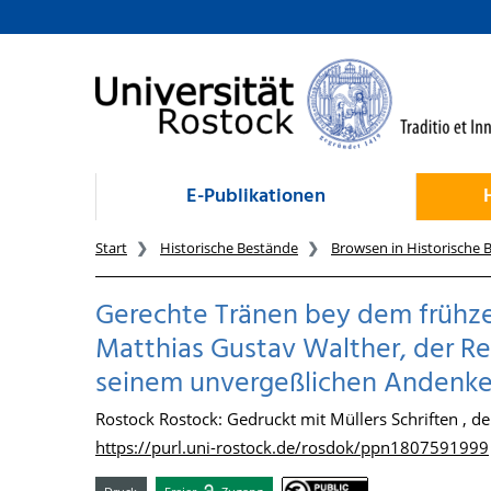
zum Inhalt
E-Publikationen
Start
Historische Bestände
Browsen in Historische 
Gerechte Tränen bey dem frühzei
Matthias Gustav Walther, der Re
seinem unvergeßlichen Andenke
Rostock Rostock: Gedruckt mit Müllers Schriften , de
https://purl.uni-rostock.de/rosdok/ppn1807591999