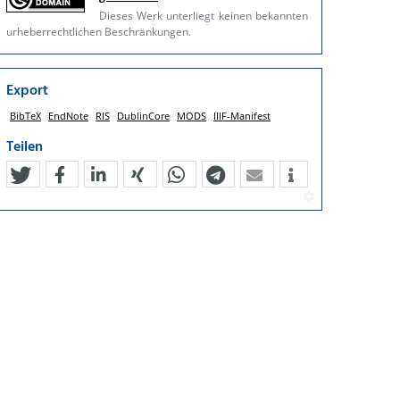
Dieses Werk unterliegt keinen bekannten
urheberrechtlichen Beschränkungen.
Export
BibTeX
EndNote
RIS
DublinCore
MODS
IIIF-Manifest
Teilen
tweet
teilen
mitteilen
teilen
teilen
teilen
mail