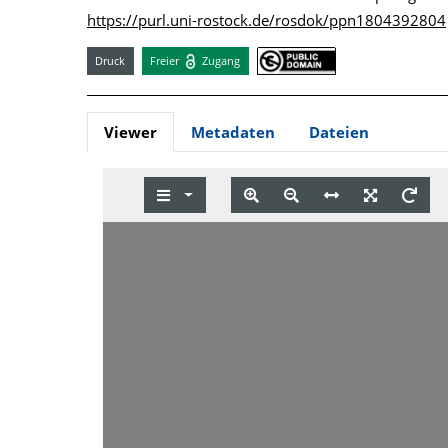
https://purl.uni-rostock.de/rosdok/ppn1804392804
Druck
Freier
Zugang
Viewer
Metadaten
Dateien