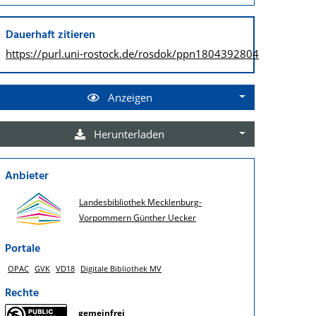
Dauerhaft zitieren
https://purl.uni-rostock.de/
rosdok/ppn1804392804
Anzeigen
Herunterladen
Anbieter
Landesbibliothek Mecklenburg-
Vorpommern Günther Uecker
Portale
OPAC
GVK
VD18
Digitale Bibliothek MV
Rechte
gemeinfrei