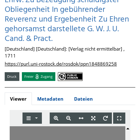
Ehrw. Zu Bezeugung schuldigster
Obliegenheit In gebührender
Reverenz und Ergebenheit Zu Ehren
gehorsamst darstellete G. W. J. U.
Cand. & Pract.
[Deutschland] [Deutschland]: [Verlag nicht ermittelbar] ,
1711
https://purl.uni-rostock.de/rosdok/ppn1848869258
Druck
Freier
Zugang
Viewer
Metadaten
Dateien