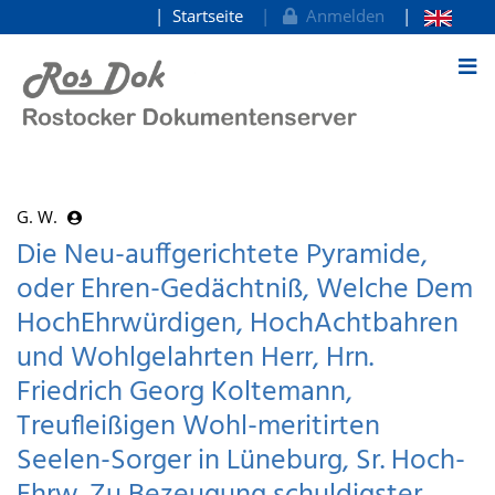
Startseite
Anmelden
zum Inhalt
G. W.
Die Neu-auffgerichtete Pyramide,
oder Ehren-Gedächtniß, Welche Dem
HochEhrwürdigen, HochAchtbahren
und Wohlgelahrten Herr, Hrn.
Friedrich Georg Koltemann,
Treufleißigen Wohl-meritirten
Seelen-Sorger in Lüneburg, Sr. Hoch-