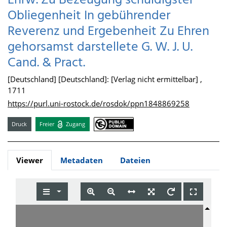
Ehrw. Zu Bezeugung schuldigster
Obliegenheit In gebührender
Reverenz und Ergebenheit Zu Ehren
gehorsamst darstellete G. W. J. U.
Cand. & Pract.
[Deutschland] [Deutschland]: [Verlag nicht ermittelbar] ,
1711
https://purl.uni-rostock.de/rosdok/ppn1848869258
Druck
Freier
Zugang
Viewer
Metadaten
Dateien