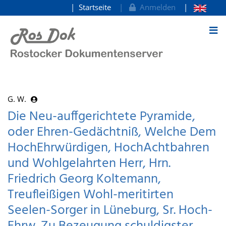
Startseite
Anmelden
zum Inhalt
G. W.
Die Neu-auffgerichtete Pyramide,
oder Ehren-Gedächtniß, Welche Dem
HochEhrwürdigen, HochAchtbahren
und Wohlgelahrten Herr, Hrn.
Friedrich Georg Koltemann,
Treufleißigen Wohl-meritirten
Seelen-Sorger in Lüneburg, Sr. Hoch-