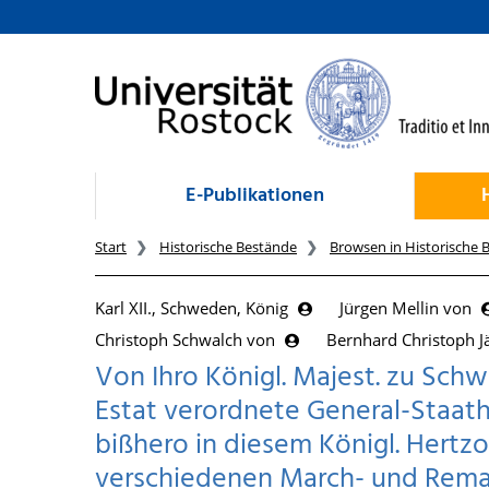
zum Inhalt
E-Publikationen
Start
Historische Bestände
Browsen in Historische 
Karl XII., Schweden, König
Jürgen Mellin von
Christoph Schwalch von
Bernhard Christoph J
Von Ihro Königl. Majest. zu Sch
Estat verordnete General-Staat
bißhero in diesem Königl. Hert
verschiedenen March- und Remar