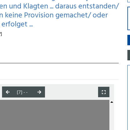
n und Klagten ... daraus entstanden/
n keine Provision gemachet/ oder
rfolget ...
?]