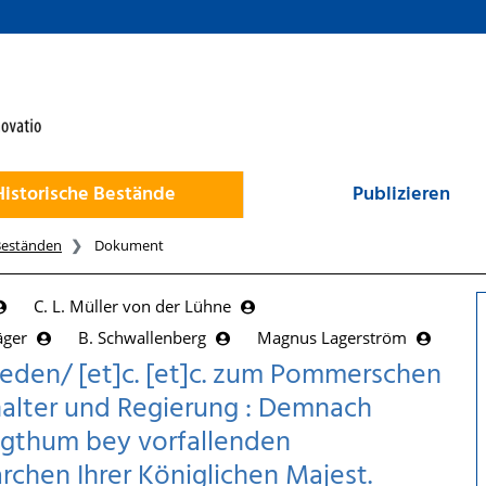
Historische Bestände
Publizieren
Beständen
Dokument
C. L. Müller von der Lühne
äger
B. Schwallenberg
Magnus Lagerström
weden/ [et]c. [et]c. zum Pommerschen
halter und Regierung : Demnach
zogthum bey vorfallenden
chen Ihrer Königlichen Majest.