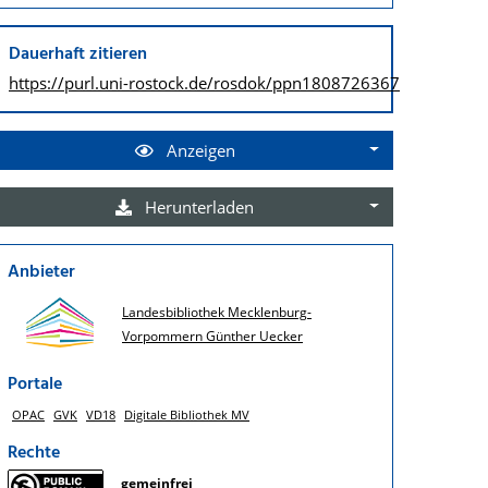
Dauerhaft zitieren
https://purl.uni-rostock.de/
rosdok/ppn1808726367
Anzeigen
Herunterladen
Anbieter
Landesbibliothek Mecklenburg-
Vorpommern Günther Uecker
Portale
OPAC
GVK
VD18
Digitale Bibliothek MV
Rechte
gemeinfrei