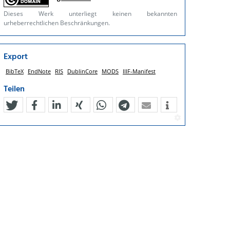
Dieses Werk unterliegt keinen bekannten
urheberrechtlichen Beschränkungen.
Export
BibTeX
EndNote
RIS
DublinCore
MODS
IIIF-Manifest
Teilen
tweet
teilen
mitteilen
teilen
teilen
teilen
mail