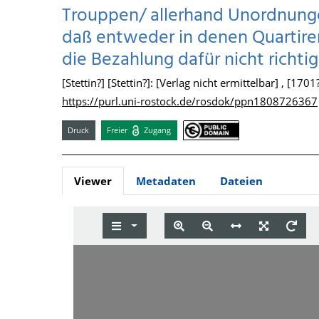
Trouppen/ allerhand Unordnunge
daß entweder in denen Quartire
die Bezahlung dafür nicht richtig e
[Stettin?] [Stettin?]: [Verlag nicht ermittelbar] , [1701
https://purl.uni-rostock.de/rosdok/ppn1808726367
Druck
Freier
Zugang
Viewer
Metadaten
Dateien