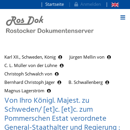
Startseite
Anmelden
zum Inhalt
Karl XII., Schweden, König
Jürgen Mellin von
C. L. Müller von der Lühne
Christoph Schwalch von
Bernhard Christoph Jäger
B. Schwallenberg
Magnus Lagerström
Von Ihro Königl. Majest. zu
Schweden/ [et]c. [et]c. zum
Pommerschen Estat verordnete
General-Staathalter und Regierung :