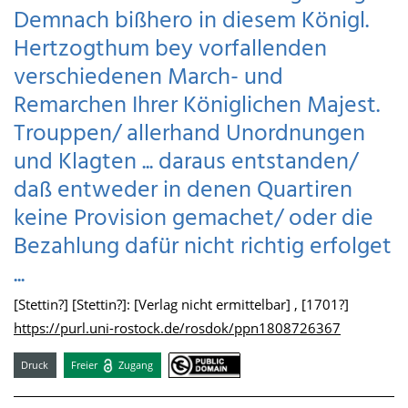
Demnach bißhero in diesem Königl.
Hertzogthum bey vorfallenden
verschiedenen March- und
Remarchen Ihrer Königlichen Majest.
Trouppen/ allerhand Unordnungen
und Klagten ... daraus entstanden/
daß entweder in denen Quartiren
keine Provision gemachet/ oder die
Bezahlung dafür nicht richtig erfolget
...
[Stettin?] [Stettin?]: [Verlag nicht ermittelbar] , [1701?]
https://purl.uni-rostock.de/rosdok/ppn1808726367
Druck
Freier
Zugang