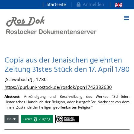
Startseite
Anmelden
zum Inhalt
Copia aus der Jenaischen gelehrten
Zeitung 31stes Stück den 17. April 1780
[Schwabach?] , 1780
https://purl.uni-rostock.de/rosdok/ppn1742382630
Abstract:
Ankündigung und Beschreibung des Werkes "Schröder:
Historisches Handbuch der Religion, oder kurzgefaßte Nachricht von dem
innern Zustande der heiligen geoffenbarten Religion"
Druck
Freier
Zugang