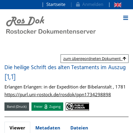
Startseite
Anmelden
zum Inhalt
zum übergeordneten Dokument
Die heilige Schrift des alten Testaments im Auszug
[1,1]
Erlangen Erlangen: in der Expedition der Bibelanstalt , 1781
https://purl.uni-rostock.de/rosdok/ppn1734298898
Band (Druck)
Freier
Zugang
Viewer
Metadaten
Dateien