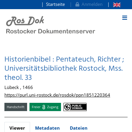
Startseite
Anmelden
zum Inhalt
Historienbibel : Pentateuch, Richter ;
Universitätsbibliothek Rostock, Mss.
theol. 33
Lübeck , 1466
https://purl.uni-rostock.de/rosdok/ppn1851220364
Handschrift
Freier
Zugang
Viewer
Metadaten
Dateien