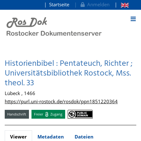
Startseite
Anmelden
zum Inhalt
Historienbibel : Pentateuch, Richter ;
Universitätsbibliothek Rostock, Mss.
theol. 33
Lübeck , 1466
https://purl.uni-rostock.de/rosdok/ppn1851220364
Handschrift
Freier
Zugang
Viewer
Metadaten
Dateien