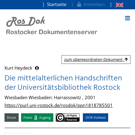
Startseite
Anmelden
zum Inhalt
zum übergeordneten Dokument
Kurt Heydeck
Die mittelalterlichen Handschriften
der Universitätsbibliothek Rostock
Wiesbaden Wiesbaden: Harrassowitz , 2001
https://purl.uni-rostock.de/rosdok/ppn1818785501
Druck
Freier
Zugang
OCR-Volltext