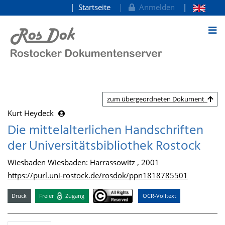
Startseite
Anmelden
zum Inhalt
zum übergeordneten Dokument
Kurt Heydeck
Die mittelalterlichen Handschriften
der Universitätsbibliothek Rostock
Wiesbaden Wiesbaden: Harrassowitz , 2001
https://purl.uni-rostock.de/rosdok/ppn1818785501
Druck
Freier
Zugang
OCR-Volltext