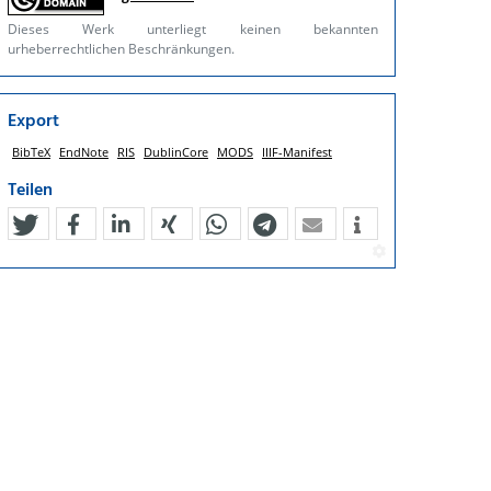
Dieses Werk unterliegt keinen bekannten
urheberrechtlichen Beschränkungen.
Export
BibTeX
EndNote
RIS
DublinCore
MODS
IIIF-Manifest
Teilen
tweet
teilen
mitteilen
teilen
teilen
teilen
mail