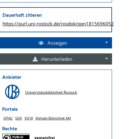
Dauerhaft zitieren
https://purl.uni-rostock.de/
rosdok/ppn1815696052
Anzeigen
Herunterladen
Anbieter
Universitätsbibliothek Rostock
Portale
OPAC
GVK
VD18
Digitale Bibliothek MV
Rechte
gemeinfrei