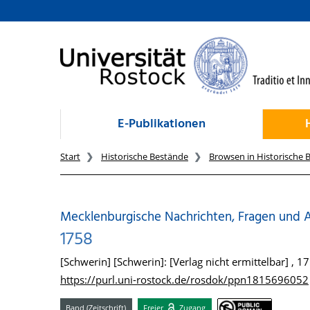
zum Inhalt
E-Publikationen
Start
Historische Bestände
Browsen in Historische 
Mecklenburgische Nachrichten, Fragen und 
1758
[Schwerin] [Schwerin]: [Verlag nicht ermittelbar] , 1
https://purl.uni-rostock.de/rosdok/ppn1815696052
Band (Zeitschrift)
Freier
Zugang