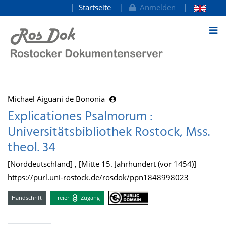
Startseite
Anmelden
zum Inhalt
Michael Aiguani de Bononia
Explicationes Psalmorum :
Universitätsbibliothek Rostock, Mss.
theol. 34
[Norddeutschland] , [Mitte 15. Jahrhundert (vor 1454)]
https://purl.uni-rostock.de/rosdok/ppn1848998023
Handschrift
Freier
Zugang