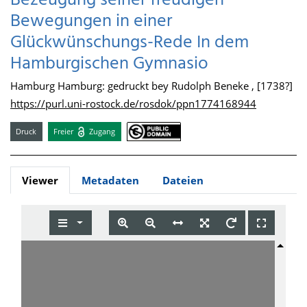
Bezeugung seiner freudigen
Bewegungen in einer
Glückwünschungs-Rede In dem
Hamburgischen Gymnasio
Hamburg Hamburg: gedruckt bey Rudolph Beneke , [1738?]
https://purl.uni-rostock.de/rosdok/ppn1774168944
Druck
Freier
Zugang
Viewer
Metadaten
Dateien