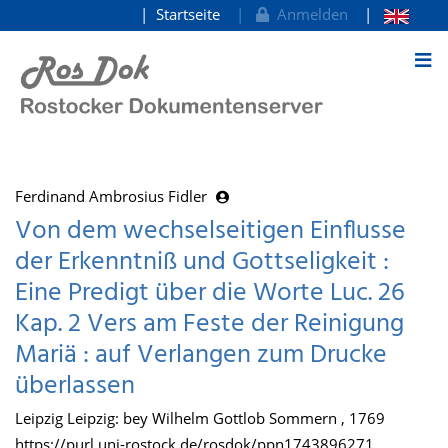
Startseite
Anmelden
zum Inhalt
Ferdinand Ambrosius Fidler
Von dem wechselseitigen Einflusse
der Erkenntniß und Gottseligkeit :
Eine Predigt über die Worte Luc. 26
Kap. 2 Vers am Feste der Reinigung
Mariä : auf Verlangen zum Drucke
überlassen
Leipzig Leipzig: bey Wilhelm Gottlob Sommern , 1769
https://purl.uni-rostock.de/rosdok/ppn1743896271