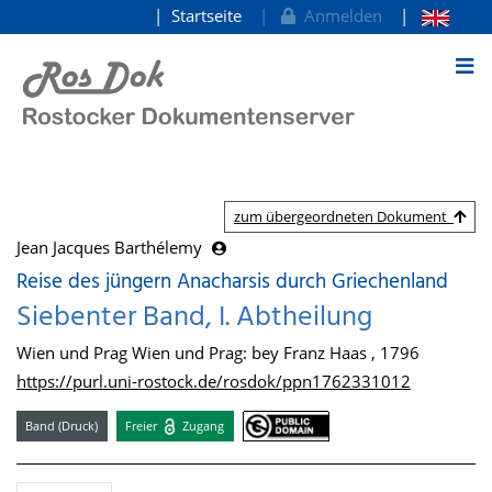
Startseite
Anmelden
zum Inhalt
zum übergeordneten Dokument
Jean Jacques Barthélemy
Reise des jüngern Anacharsis durch Griechenland
Siebenter Band, I. Abtheilung
Wien und Prag Wien und Prag: bey Franz Haas , 1796
https://purl.uni-rostock.de/rosdok/ppn1762331012
Band (Druck)
Freier
Zugang