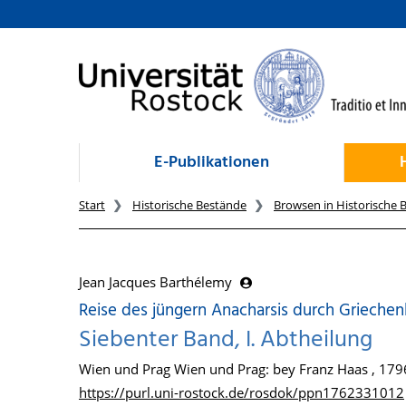
zum Inhalt
E-Publikationen
Start
Historische Bestände
Browsen in Historische 
Jean Jacques Barthélemy
Reise des jüngern Anacharsis durch Griechen
Siebenter Band, I. Abtheilung
Wien und Prag Wien und Prag: bey Franz Haas , 179
https://purl.uni-rostock.de/rosdok/ppn1762331012