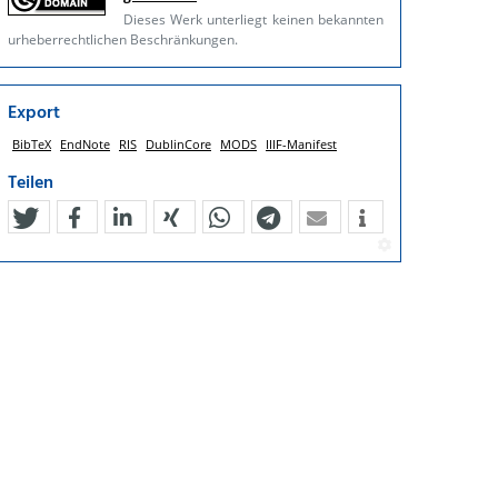
Dieses Werk unterliegt keinen bekannten
urheberrechtlichen Beschränkungen.
Export
BibTeX
EndNote
RIS
DublinCore
MODS
IIIF-Manifest
Teilen
tweet
teilen
mitteilen
teilen
teilen
teilen
mail