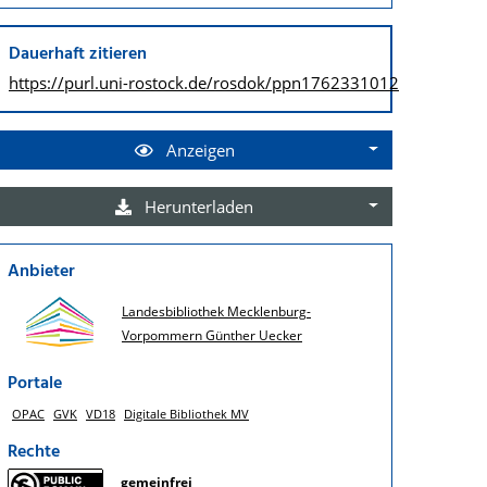
Dauerhaft zitieren
https://purl.uni-rostock.de/
rosdok/ppn1762331012
Anzeigen
Herunterladen
Anbieter
Landesbibliothek Mecklenburg-
Vorpommern Günther Uecker
Portale
OPAC
GVK
VD18
Digitale Bibliothek MV
Rechte
gemeinfrei