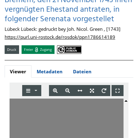
Bremern, den 21 November 1743 ihren
vergnügten Ehestand antraten, in
folgender Serenata vorgestellet
Lübeck Lübeck: gedruckt bey Joh. Nicol. Green , [1743]
https://purl.uni-rostock.de/rosdok/ppn1786614189
Druck
Freier
Zugang
Viewer
Metadaten
Dateien