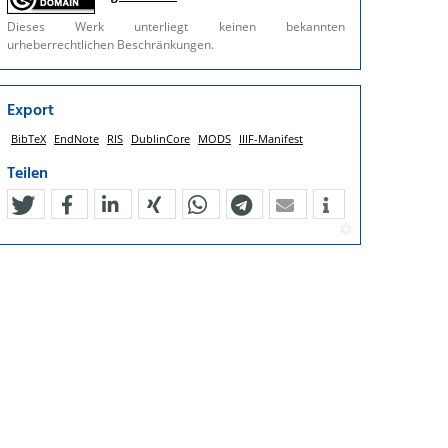
Dieses Werk unterliegt keinen bekannten
urheberrechtlichen Beschränkungen.
Export
BibTeX
EndNote
RIS
DublinCore
MODS
IIIF-Manifest
Teilen
tweet
teilen
mitteilen
teilen
teilen
teilen
mail