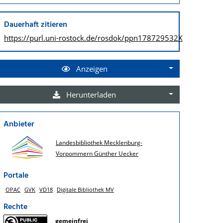
Dauerhaft zitieren
https://purl.uni-rostock.de/
rosdok/ppn178729532X
Anzeigen
Herunterladen
Anbieter
Landesbibliothek Mecklenburg-
Vorpommern Günther Uecker
Portale
OPAC
GVK
VD18
Digitale Bibliothek MV
Rechte
gemeinfrei