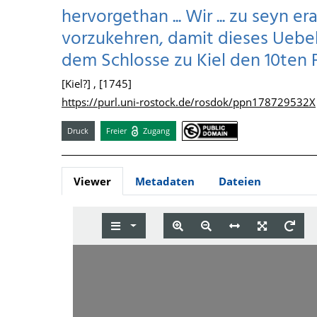
hervorgethan ... Wir ... zu seyn 
vorzukehren, damit dieses Uebel n
dem Schlosse zu Kiel den 10ten F
[Kiel?] , [1745]
https://purl.uni-rostock.de/rosdok/ppn178729532X
Druck
Freier
Zugang
Viewer
Metadaten
Dateien