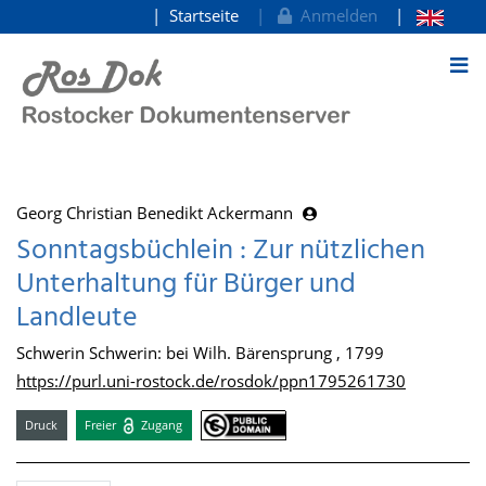
Startseite
Anmelden
zum Inhalt
Georg Christian Benedikt Ackermann
Sonntagsbüchlein : Zur nützlichen
Unterhaltung für Bürger und
Landleute
Schwerin Schwerin: bei Wilh. Bärensprung , 1799
https://purl.uni-rostock.de/rosdok/ppn1795261730
Druck
Freier
Zugang