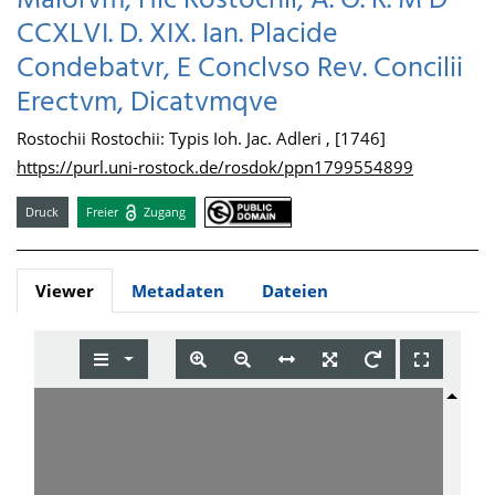
Maiorvm, Hic Rostochii, A. O. R. M D
CCXLVI. D. XIX. Ian. Placide
Condebatvr, E Conclvso Rev. Concilii
Erectvm, Dicatvmqve
Rostochii Rostochii: Typis Ioh. Jac. Adleri , [1746]
https://purl.uni-rostock.de/rosdok/ppn1799554899
Druck
Freier
Zugang
Viewer
Metadaten
Dateien