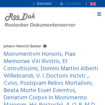
Startseite
Anmelden
zum Inhalt
Johann Heinrich Becker
Monvmentvm Honoris, Piae
Memoriae Viri Illvstris, Et
Consvltissimi, Domini Martini Alberti
Willebrandi, V. I. Doctoris Inclvti ...
Cvivs, Postqvam Rebvs Mortalivm,
Beata Morte Esset Exemtvs,
Denatvm Corpvs In Monvmento